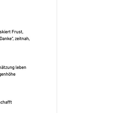
kiert Frust, 
anke“, zeitnah, 
hätzung leben 
genhöhe 
chafft 