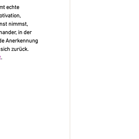
mt echte 
tivation, 
nst nimmst, 
ander, in der 
nde Anerkennung 
sich zurück. 
t
.