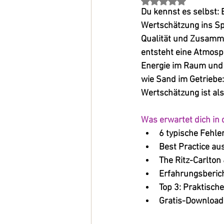
Mit NaN von 5 Stern
Du kennst es selbst: 
Wertschätzung ins Spi
Qualität und Zusamme
entsteht eine Atmosph
Energie im Raum und 
wie Sand im Getriebe:
Wertschätzung ist also 
Was erwartet dich in 
6 typische Fehle
Best Practice aus
The Ritz-Carlton
Erfahrungsberic
Top 3: Praktisch
Gratis-Download