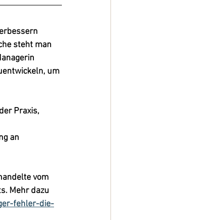
verbessern 
che steht man 
Managerin 
zuentwickeln, um 
er Praxis, 
ng
 an 
 handelte vom 
s. 
Mehr dazu 
er-fehler-die-