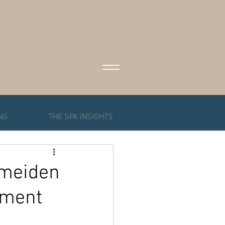
NG
THE SPA INSIGHTS
rmeiden
ement