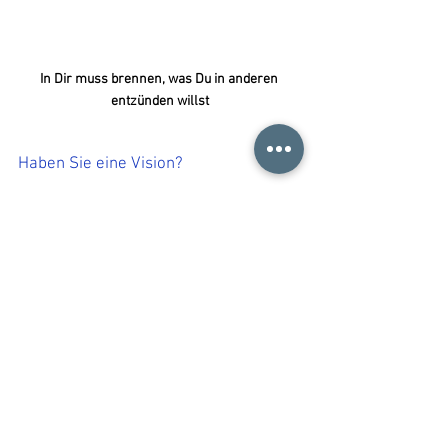
In Dir muss brennen, was Du in anderen 
entzünden willst
Haben Sie eine Vision? 
Sie sollte eine Person sein, die ein Team führt 
und sicherstellt, dass Ziele des Teams 
innerhalb der Vorgaben der 
Rahmenorganisation erreicht werden. Der Spa 
Manager übernimmt die Aufgabe der 
Teamführung. Wenn festgelegt wurde, was die 
Abteilung erreichen will (kurz-, mittel-, und 
langfristig), ist die Frage nach dem 
Warum tun 
wird das? 
entscheidend. Sie benötigen eine 
Begründung, den Sinn und Zweck ihrer Arbeit 
im Spa. Und zu guter Letzt, stellt man sich die 