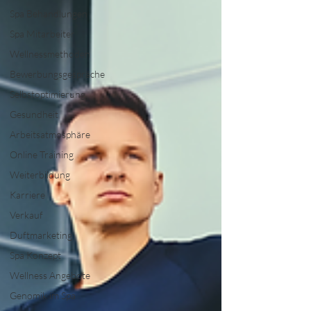
Spa Behandlungen
Spa Mitarbeiter
Wellnessmethoden
Bewerbungsgespräche
Selbstoptimierung
Gesundheit
Arbeitsatmosphäre
Online Training
Weiterbildung
Karriere
Verkauf
Duftmarketing
Spa Konzept
Wellness Angebote
Genomik im Spa